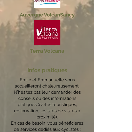
Auvergne VolcanSancy
Terra Volcana
Infos pratiques
Emile et Emmanuelle vous
accueilleront chaleureusement.
N’hésitez pas leur demander des
conseils ou des informations
pratiques (cartes touristiques,
restauration, les sites de visites à
proximité).
En cas de besoin, vous bénéficierez
de services dédiés aux cyclistes :