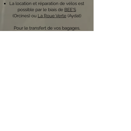
La location et réparation de vélos est
possible par le biais de
BEE'S
(Orcines) ou
La Roue Verte
(Aydat)
Pour le transfert de vos bagages,
vous pouvez contacter :
Azimut Transport
s
La malle postale
Pour préparer votre séjour à vélo
toutes les informations sont
disponible sur :
https://www.francevelotourisme.com
Site météo avec camera col de la
Moreno
https://www.puy-de-
dome.fr/routes-
deplacements/webcam.html
Adresses utiles à proximité :
ORCINES (Pour les gîtes L’Otigeon